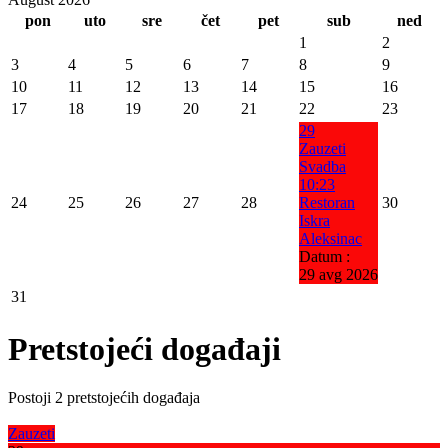
pon
uto
sre
čet
pet
sub
ned
1
2
3
4
5
6
7
8
9
10
11
12
13
14
15
16
17
18
19
20
21
22
23
29
Zauzeti
Svadba
10:23
24
25
26
27
28
Restoran
30
Iskra
Aleksinac
Datum :
29 avg 2026
31
Pretstojeći događaji
Postoji 2 pretstojećih događaja
Zauzeti