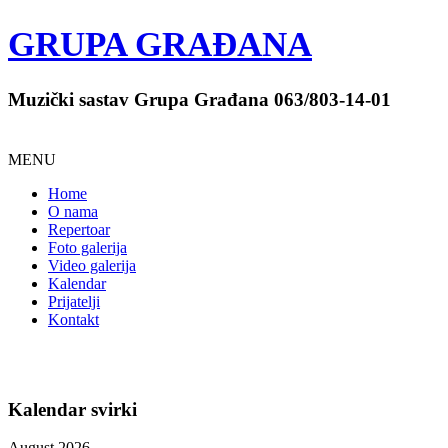
Year
Month
Year
Month
GRUPA GRAĐANA
Muzički sastav Grupa Građana 063/803-14-01
MENU
Home
O nama
Repertoar
Foto galerija
Video galerija
Kalendar
Prijatelji
Kontakt
Kalendar svirki
August 2026